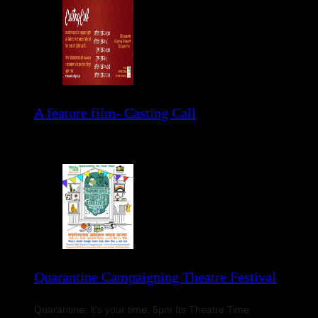
A feature film- Casting Call
Please read the details of poster.
Quarantine Campaigning Theatre Festival
Quarantine: it's your time, 5pm Its Theatre Time