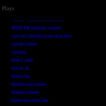
Plays
शिरीषको फूल SHIRISHKO PHOOL
जामुनको रुख: Shameless Vulgarity
Upiya KO Nibandha (Essay about Flea)
Laati Ko Chhoro
Aandolan
Maan Vs Mati
Bed No. 99
Bhoko Ghar
BahulaKaji Ko Sapana
BhittaKo Namaste
EkalavyaKo Antim Tape