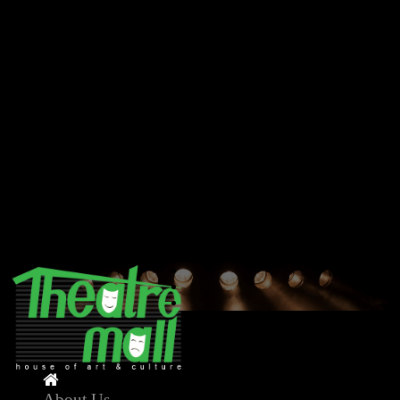
Deprecated
: Creation of dynamic property Model::$db is
deprecated in
/home/theatremallnepal/public_html/application/model/model.ph
on line
11
Deprecated
: method_exists(): Passing null to parameter #2
($method) of type string is deprecated in
/home/theatremallnepal/public_html/application/core/application
on line
39
Deprecated
: strlen(): Passing null to parameter #1 ($string) of type
string is deprecated in
/home/theatremallnepal/public_html/application/core/application
on line
50
About Us