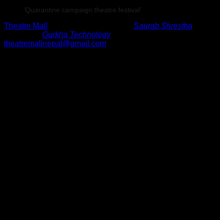
'Quarantine campaign theatre festival'
Theatre Mall
©
2024
•
Developed By
Saurab Shrestha
•
Hosted By
Gurkha Technology
theatremallnepal@gmail.com