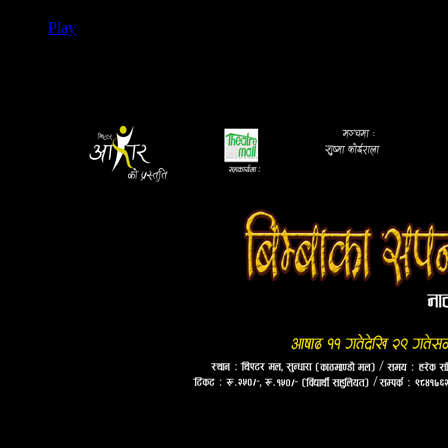
Play
Bimbaka Sapana
Description